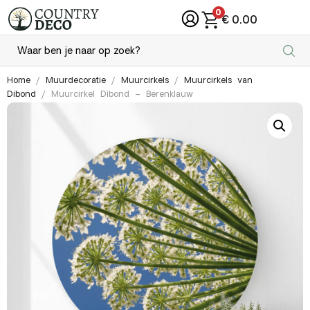
0
€
0,00
Home
/
Muurdecoratie
/
Muurcirkels
/
Muurcirkels van
Dibond
/ Muurcirkel Dibond – Berenklauw