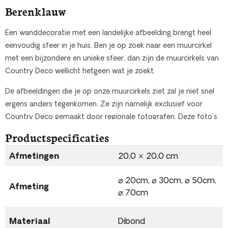
Berenklauw
Een wanddecoratie met een landelijke afbeelding brengt heel
eenvoudig sfeer in je huis. Ben je op zoek naar een muurcirkel
met een bijzondere en unieke sfeer, dan zijn de muurcirkels van
Country Deco wellicht hetgeen wat je zoekt.
De afbeeldingen die je op onze muurcirkels ziet zal je niet snel
ergens anders tegenkomen. Ze zijn namelijk exclusief voor
Country Deco gemaakt door regionale fotografen. Deze foto’s
worden alleen gebruikt op de muurcirkels die worden verkocht
Productspecificaties
door Country Deco en onze verkooppunten.
Afmetingen
20,0 × 20,0 cm
WANDDECORATIE | DIBOND MUURCIRKEL
LANDELIJKE MUURCIRKELS
⌀ 20cm, ⌀ 30cm, ⌀ 50cm,
Afmeting
⌀ 70cm
Je kunt het gewenste formaat van de Berenklauw muurcirkel
eenvoudig selecteren in het menu.
Materiaal
Dibond