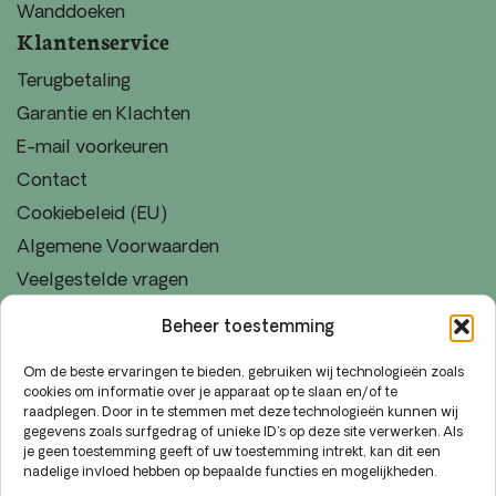
Wanddoeken
Klantenservice
Terugbetaling
Garantie en Klachten
E-mail voorkeuren
Contact
Cookiebeleid (EU)
Algemene Voorwaarden
Veelgestelde vragen
Disclaimer
Beheer toestemming
Retourneringsbeleid
Om de beste ervaringen te bieden, gebruiken wij technologieën zoals
Verzending
cookies om informatie over je apparaat op te slaan en/of te
Uitgelicht
raadplegen. Door in te stemmen met deze technologieën kunnen wij
gegevens zoals surfgedrag of unieke ID's op deze site verwerken. Als
Muurcirkels van Dibond
je geen toestemming geeft of uw toestemming intrekt, kan dit een
nadelige invloed hebben op bepaalde functies en mogelijkheden.
Muurcirkels van Forex